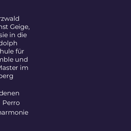
rzwald
hst Geige,
ie in die
udolph
ule für
emble und
Master im
berg
edenen
 Perro
lharmonie