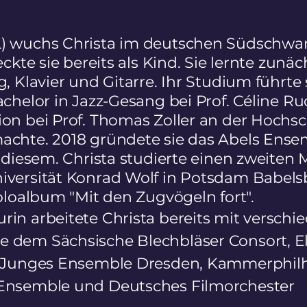
) wuchs Christa im deutschen Südschwa
ckte sie bereits als Kind.
Sie lernte zunäc
 Klavier und Gitarre. Ihr Studium führte s
achelor in Jazz-Gesang bei Prof. Céline R
on bei Prof. Thomas Zoller an der Hochsch
achte. 2018 gründete sie das Abels Ens
t diesem.
Christa studierte einen zweiten 
iversität Konrad Wolf in Potsdam Babels
Soloalbum "Mit den Zugvögeln fort".
in arbeitete Christa bereits mit verschi
 dem Sächsische Blechbläser Consort, El
n, Junges Ensemble Dresden, Kammerphi
 Ensemble und Deutsches Filmorchester