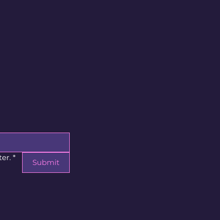
er.
*
Submit